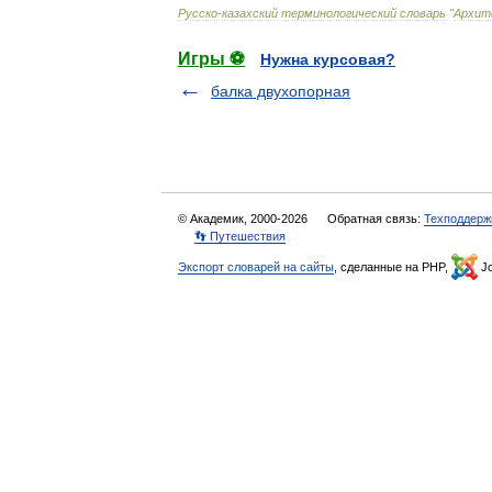
Русско
-
казахский
терминологический
словарь
"
Архит
Игры ⚽
Нужна курсовая?
балка двухопорная
© Академик, 2000-2026
Обратная связь:
Техподдерж
👣 Путешествия
Экспорт словарей на сайты
, сделанные на PHP,
Jo