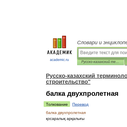
Словари и энциклоп
academic.ru
Русско-казахский терминологический словарь "Архитектура и строительство"
Русско-казахский терминоло
строительство"
балка двухпролетная
Толкование
Перевод
балка
двухпролетная
қосаралық
арқалығы