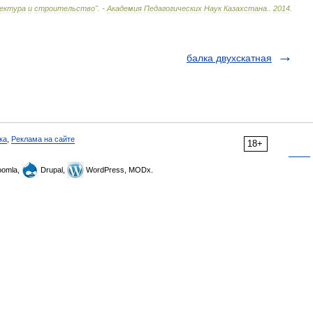
ектура
и
строительство
". -
Академия
Педагогических
Наук
Казахстана
.
.
2014
.
балка двухскатная
ка
,
Реклама на сайте
18+
omla,
Drupal,
WordPress, MODx.