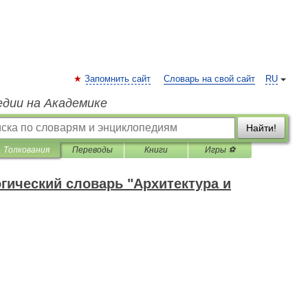
Запомнить сайт
Словарь на свой сайт
RU
едии на Академике
Найти!
Толкования
Переводы
Книги
Игры ⚽
гический словарь "Архитектура и